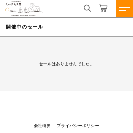
キーワード検索
ログイン / 会員登録
開催中のセール
すべて
お気に入り
こだわり検索
淡路島玉ねぎ
セールはありませんでした。
親カテゴリ
K.ファーム特製玉ねぎスープ
すべての商品
淡路島玉ねぎ
子カテゴリ
K.ファーム特製玉ねぎスープ
新着商品
価格帯
会社概要
プライバシーポリシー
～