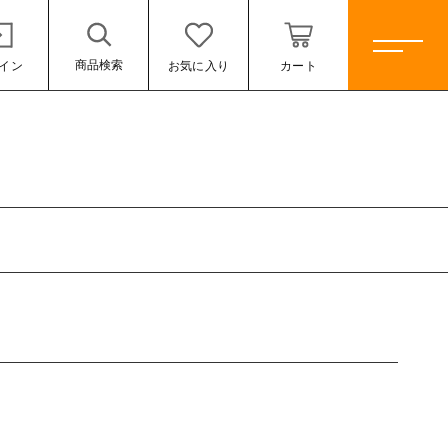
商品検索
イン
お気に入り
カート
ホーム
すべての商品
淡路島玉ねぎ
K.ファーム特製玉ねぎスープ
新着商品
セール
ール