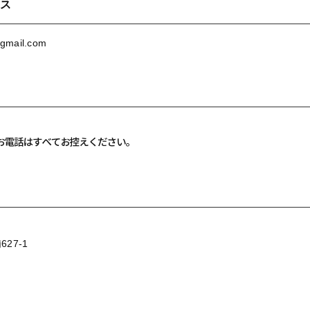
ス
gmail.com
27-1